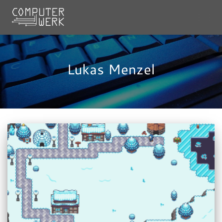
NAVI
UMSC
Lukas Menzel