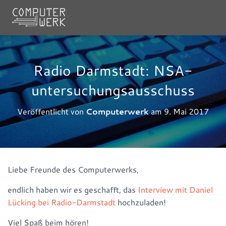
N
A
V
I
G
Radio Darmstadt: NSA-
A
T
untersuchungsausschuss
I
O
Veröffentlicht von
Computerwerk
am
9. Mai 2017
N
U
M
S
C
H
Liebe Freunde des Computerwerks,
A
L
endlich haben wir es geschafft, das
Interview mit Daniel
T
E
Lücking bei Radio-Darmstadt
hochzuladen!
N
Viel Spaß beim hören!